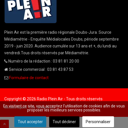
Plein Air est la première radio régionale Doubs-Jura. Source
Médiamétrie - Enquête Médialocales Doubs, période septembre
2019 - juin 2020. Audience cumulée sur 13 ans et +, du lundi au
vendredi.Tous droits réservés par Médiamétrie.
Numéro de la rédaction : 03 81 81 20 00
Service commercial : 03 81 43 87 53
Formulaire de contact
Copyright © 2026 Radio Plein Air - Tous droits réservés
En visitant ce site, vous acceptez l'utilisation de cookies afin de vous
Mentions légales
CGU
demande cnil
proposer les meilleurs services possibles.
Tout accepter
Tout décliner
Personnaliser