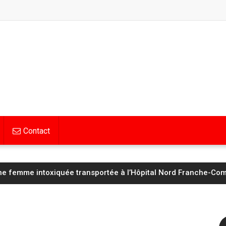
Contact
Hognon lucide avant d’affronter un Saint‑Étienne « taillé pour