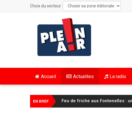
Choix du secteur :
Accueil
Actualites
La radio
FC Sochaux Montbéliard : Vincent 
EN BREF