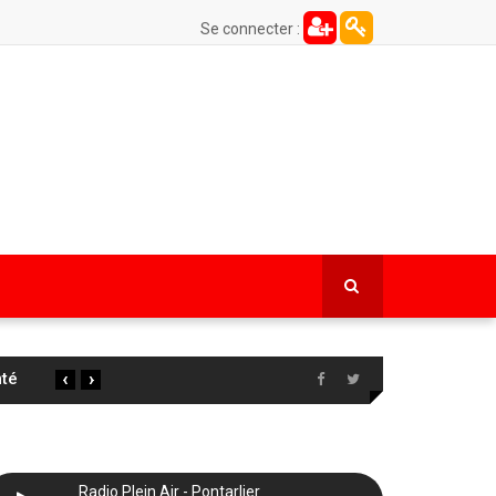
Se connecter :
‹
›
 la
…
Radio Plein Air - Pontarlier