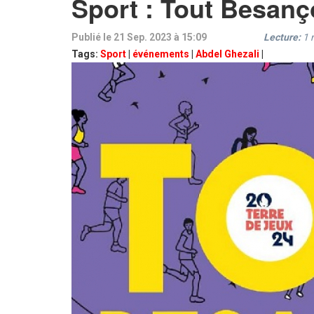
Sport : Tout Besan
Publié le 21 Sep. 2023 à 15:09
Lecture:
1
Tags:
Sport
|
événements
|
Abdel Ghezali
|