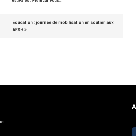
estivales : Plein Air vous...
Education : journée de mobilisation en soutien aux
AESH
A
ne