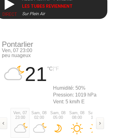
LES TUBES REVIENNENT
Sur Plein Air
DIRECT
Pontarlier
Ven, 07 23:00
peu nuageux
21
|
°C
°F
Humidité:
50%
Pression:
1019 hPa
Vent:
5 km/h E
Ven, 07
Sam, 08
Sam, 08
Sam, 08
Sam, 08
Sam, 08
Sam, 0
23:00
02:00
05:00
08:00
11:00
14:00
17:00