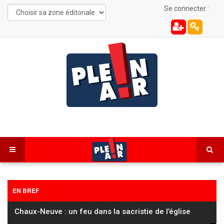
Se connecter :
EN BREF
Cyclisme / Tour de France Femmes : Pauline Ferrand-
Prévot perd encore du temps