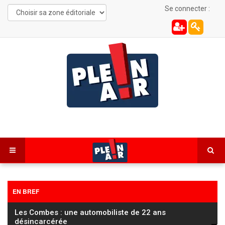
Se connecter :
EN BREF
Les Combes : une automobiliste de 22 ans
désincarcérée