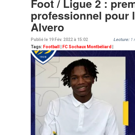
Foot / Ligue 2 : pre
professionnel pour 
Alvero
Publié le 19 Fév. 2022 à 15:02
Lecture:
1
Tags:
Football
|
FC Sochaux Montbéliard
|