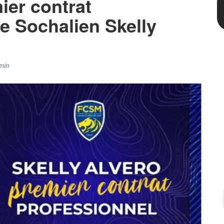
mier contrat
le Sochalien Skelly
min