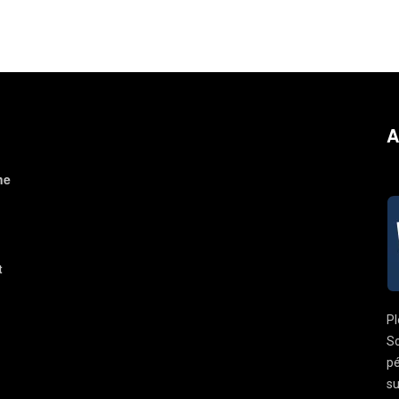
A
ne
t
Pl
So
pé
su