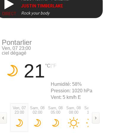
JUSTIN TIMBERLAKE
Rock your body
DIRECT
Pontarlier
Ven, 07 23:00
ciel dégagé
21
|
°C
°F
Humidité:
58%
Pression:
1020 hPa
Vent:
5 km/h E
Ven, 07
Sam, 08
Sam, 08
Sam, 08
Sam, 08
Sam, 08
Sam, 0
23:00
02:00
05:00
08:00
11:00
14:00
17:00