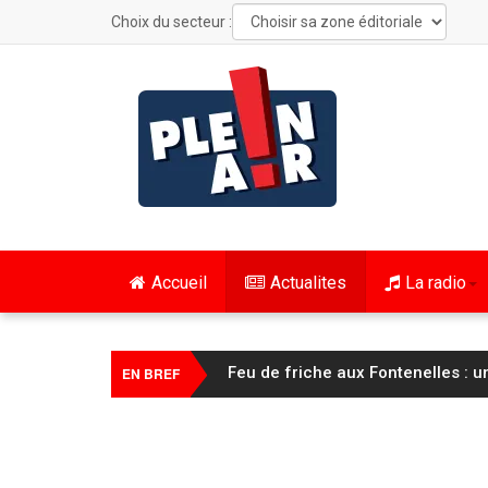
Choix du secteur :
Accueil
Actualites
La radio
FC Sochaux Montbéliard : Vincent 
EN BREF