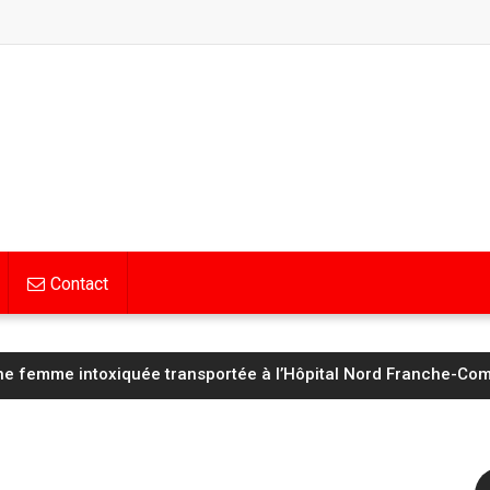
Contact
Hognon lucide avant d’affronter un Saint‑Étienne « taillé pour