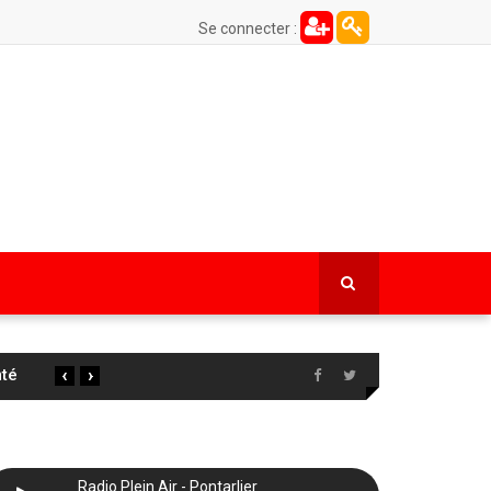
Se connecter :
‹
›
 la
…
Radio Plein Air - Pontarlier