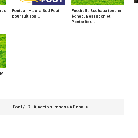
haux
Football – Jura Sud Foot
Football : Sochaux tenu en
.
poursuit son...
échec, Besançon et
Pontarlier...
SM
s
Foot / L2 : Ajaccio s'impose à Bonal