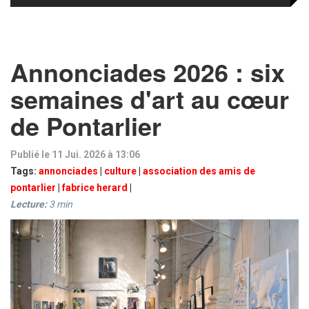
Annonciades 2026 : six
semaines d'art au cœur
de Pontarlier
Publié le 11 Jui. 2026 à 13:06
Tags:
annonciades
|
culture
|
association des amis de
pontarlier
|
fabrice herard
|
Lecture:
3
min