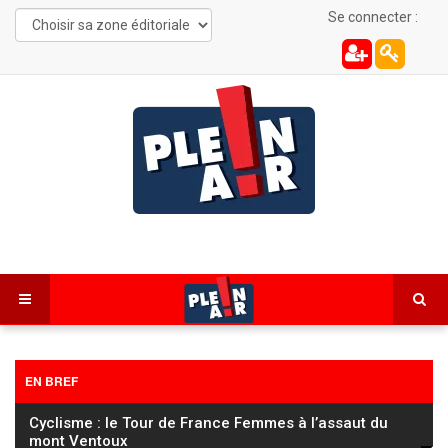
Se connecter :
EN BREF
Cyclisme : le Tour de France Femmes à l’assaut du
mont Ventoux