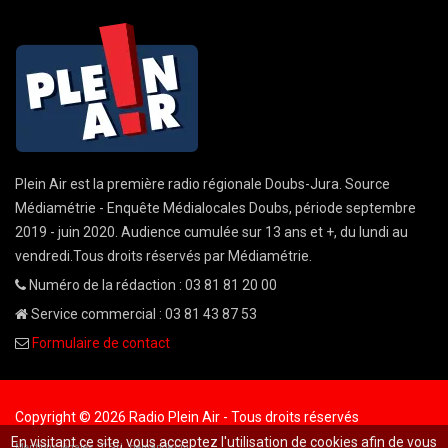
Plein Air est la première radio régionale Doubs-Jura. Source
Médiamétrie - Enquête Médialocales Doubs, période septembre
2019 - juin 2020. Audience cumulée sur 13 ans et +, du lundi au
vendredi.Tous droits réservés par Médiamétrie.
Numéro de la rédaction : 03 81 81 20 00
Service commercial : 03 81 43 87 53
Formulaire de contact
Copyright © 2026 Radio Plein Air - Tous droits réservés
En visitant ce site, vous acceptez l'utilisation de cookies afin de vous
Mentions légales
CGU
demande cnil