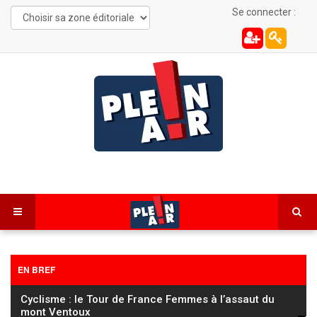
Se connecter :
EN BREF
Cyclisme : le Tour de France Femmes à l’assaut du
mont Ventoux