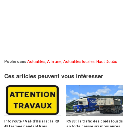
Publié dans
Actualités
,
A la une
,
Actualités locales
,
Haut Doubs
Ces articles peuvent vous intéresser
Info route / Val-d’Usiers : la RD
RN83 : le trafic des poids lourds
48 fermée pendant trois...
en forte baisse six mois après