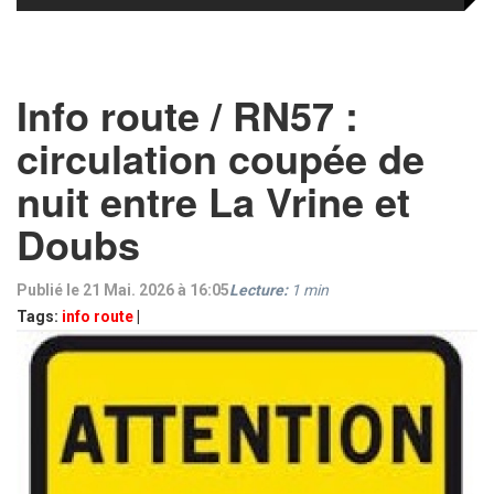
Info route / RN57 :
circulation coupée de
nuit entre La Vrine et
Doubs
Publié le 21 Mai. 2026 à 16:05
Lecture:
1
min
Tags:
info route
|