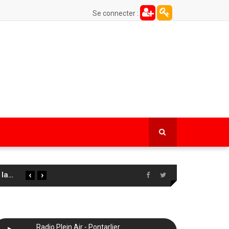
Se connecter :
‹
›
 la
…
Radio Plein Air - Pontarlier