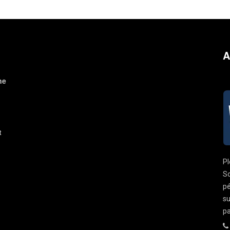
A
ne
t
Pl
So
pé
su
pa