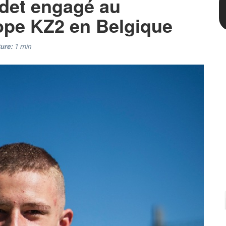
rdet engagé au
pe KZ2 en Belgique
ure:
1
min