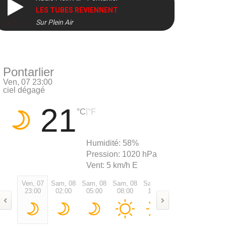
LES TUBES REVIENNENT
Sur Plein Air
DIRECT
Pontarlier
Ven, 07 23:00
ciel dégagé
21
|
°C
°F
Humidité:
58%
Pression:
1020 hPa
Vent:
5 km/h E
Ven, 07
Sam, 08
Sam, 08
Sam, 08
Sam, 08
Sam, 08
Sam, 0
23:00
02:00
05:00
08:00
11:00
14:00
17:00