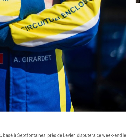
los, basé à Septfontaines, près de Levier, disputera ce week-end le