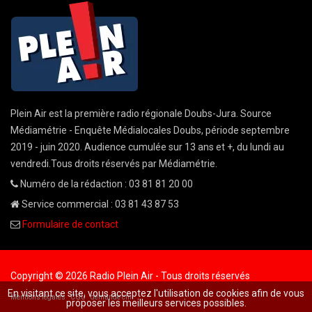
Plein Air est la première radio régionale Doubs-Jura. Source
Médiamétrie - Enquête Médialocales Doubs, période septembre
2019 - juin 2020. Audience cumulée sur 13 ans et +, du lundi au
vendredi.Tous droits réservés par Médiamétrie.
Numéro de la rédaction : 03 81 81 20 00
Service commercial : 03 81 43 87 53
Formulaire de contact
Copyright © 2026 Radio Plein Air - Tous droits réservés
En visitant ce site, vous acceptez l'utilisation de cookies afin de vous
Mentions légales
CGU
demande cnil
proposer les meilleurs services possibles.