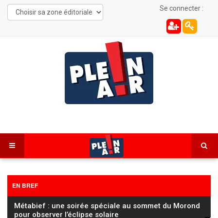
Se connecter :
EN BREF
Éclipse solaire du 12 août : le Soleil sera occulté à
près de 92 %
…