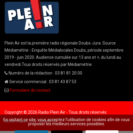
Plein Air est la première radio régionale Doubs-Jura. Source
Médiamétrie - Enquête Médialocales Doubs, période septembre
2019 - juin 2020. Audience cumulée sur 13 ans et +, du lundi au
vendredi.Tous droits réservés par Médiamétrie.
Numéro de la rédaction : 03 81 81 20 00
Service commercial : 03 81 43 87 53
Formulaire de contact
Copyright © 2026 Radio Plein Air - Tous droits réservés
En visitant ce site, vous acceptez l'utilisation de cookies afin de vous
Mentions légales
CGU
demande cnil
proposer les meilleurs services possibles.