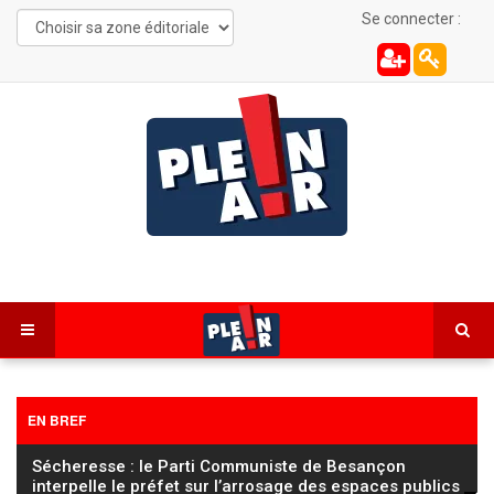
Se connecter :
EN BREF
FC Sochaux Montbéliard – Saint-Étienne : la sanction
réduite au secteur 106