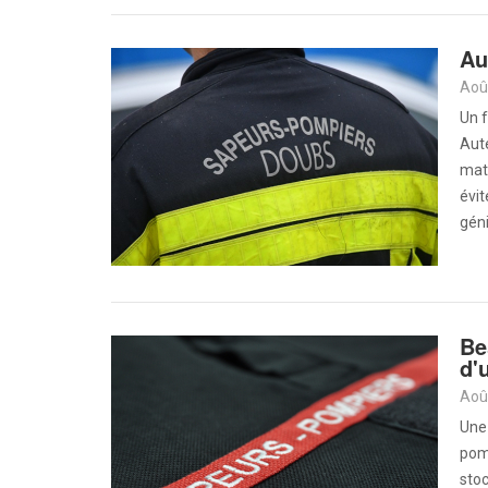
Au
Aoû
Un f
Aut
maté
évit
gén
Be
d'
Aoû
Une 
pomp
stoc