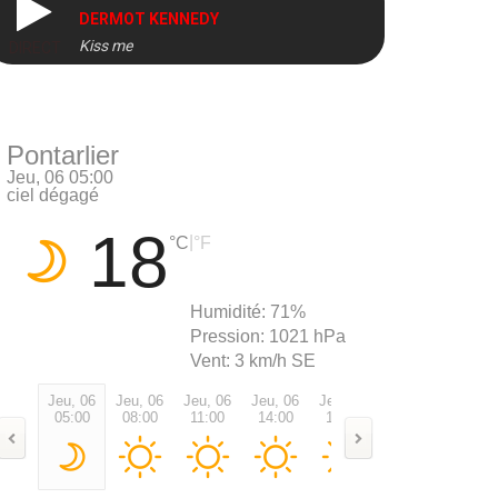
DERMOT KENNEDY
Kiss me
DIRECT
Pontarlier
Jeu, 06 05:00
ciel dégagé
18
|
°C
°F
Humidité:
71%
Pression:
1021 hPa
Vent:
3 km/h SE
Jeu, 06
Jeu, 06
Jeu, 06
Jeu, 06
Jeu, 06
Jeu, 06
Jeu, 0
05:00
08:00
11:00
14:00
17:00
20:00
23:00