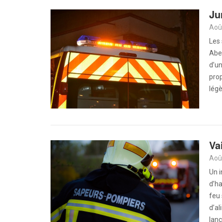
Ju
Aoû
Les
Abe
d’un
pro
légè
Va
Aoû
Un 
d’ha
feu 
d’al
lanc