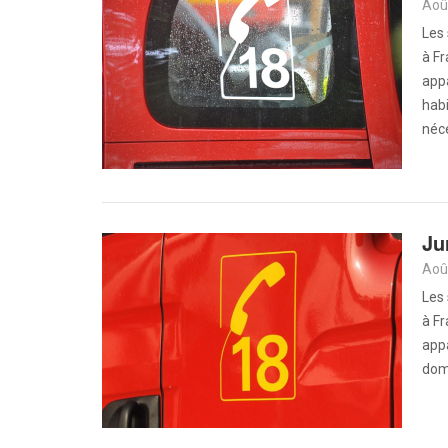
Aoû
Les 
à Fr
app
habi
néc
Ju
Aoû
Les 
à Fr
app
domi