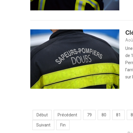
Cl
Aoû
Une 
de 1
Perr
l’ar
sur 
Début
Précédent
79
80
81
8
Suivant
Fin