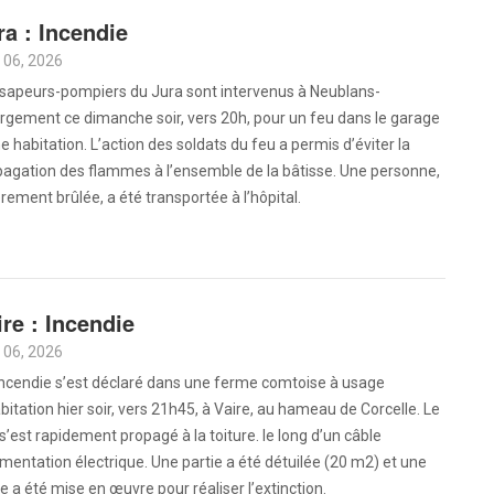
ra : Incendie
 06, 2026
 sapeurs-pompiers du Jura sont intervenus à Neublans-
rgement ce dimanche soir, vers 20h, pour un feu dans le garage
e habitation. L’action des soldats du feu a permis d’éviter la
pagation des flammes à l’ensemble de la bâtisse. Une personne,
rement brûlée, a été transportée à l’hôpital.
ire : Incendie
 06, 2026
incendie s’est déclaré dans une ferme comtoise à usage
bitation hier soir, vers 21h45, à Vaire, au hameau de Corcelle. Le
s’est rapidement propagé à la toiture. le long d’un câble
imentation électrique. Une partie a été détuilée (20 m2) et une
e a été mise en œuvre pour réaliser l’extinction.