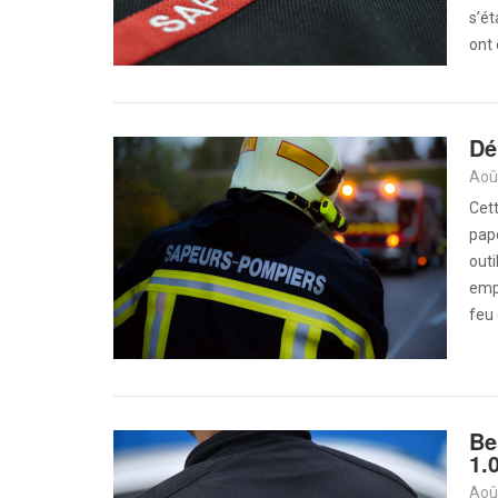
s’ét
ont 
Dé
Aoû
Cett
pape
outi
empl
feu 
Be
1.
Aoû