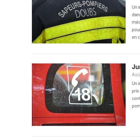
Un i
dan
méca
pour
en 
Ju
Aoû
Un i
pris
cont
pomp