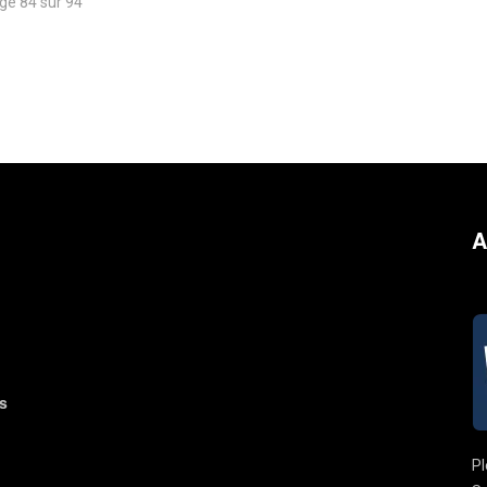
ge 84 sur 94
A
s
Pl