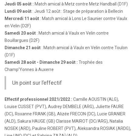
Jeudi 05 août :
Match amical à Metz contre Metz Handball (D1F)
Lundi 09 août
: Jeudi 12 août : Stage de préparation à Bellecin
Mercredi 11 août
: Match amical à Lons Le Saunier contre Vaulx
en Velin (D2F)
Samedi 20 août
: Match amical à Vaulx en Velin contre
Bouillargues (D2F)
Dimanche 21 août
: Match amical à Vaulx en Velin contre Toulon
(D1F)
Samedi 28 août - Dimanche 29 août :
Trophée des
Champ’Yonnes à Auxerre
Un point sur l’effectif
Effectif professionnel 2021/2022 :
Camille AOUSTIN (ALG),
Louise CUSSET (PVT), Audrey DEMBELE (ARG), Juliette FAURE
(DC), Roxanne FRANK (GB), Alizée FRECON (DC), Lucie GRANIER
(ALD), Sakura HAUGE (GB) Clarisse MAIROT (DC/ARG), Natalia
NOSEK (ARD), Pauline ROBERT (PVT), Aleksandra ROSIAK (ARDG),
Line UNO (DC) et Sabrina ZAZAÏ (ALD).