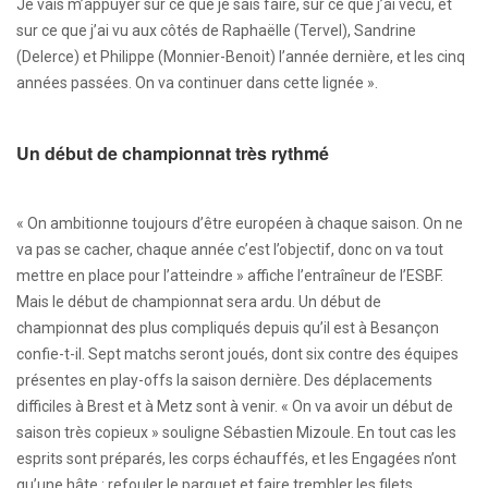
Je vais m’appuyer sur ce que je sais faire, sur ce que j’ai vécu, et
sur ce que j’ai vu aux côtés de Raphaëlle (Tervel), Sandrine
(Delerce) et Philippe (Monnier-Benoit) l’année dernière, et les cinq
années passées. On va continuer dans cette lignée ».
Un début de championnat très rythmé
« On ambitionne toujours d’être européen à chaque saison. On ne
va pas se cacher, chaque année c’est l’objectif, donc on va tout
mettre en place pour l’atteindre » affiche l’entraîneur de l’ESBF.
Mais le début de championnat sera ardu. Un début de
championnat des plus compliqués depuis qu’il est à Besançon
confie-t-il. Sept matchs seront joués, dont six contre des équipes
présentes en play-offs la saison dernière. Des déplacements
difficiles à Brest et à Metz sont à venir. « On va avoir un début de
saison très copieux » souligne Sébastien Mizoule. En tout cas les
esprits sont préparés, les corps échauffés, et les Engagées n’ont
qu’une hâte : refouler le parquet et faire trembler les filets.