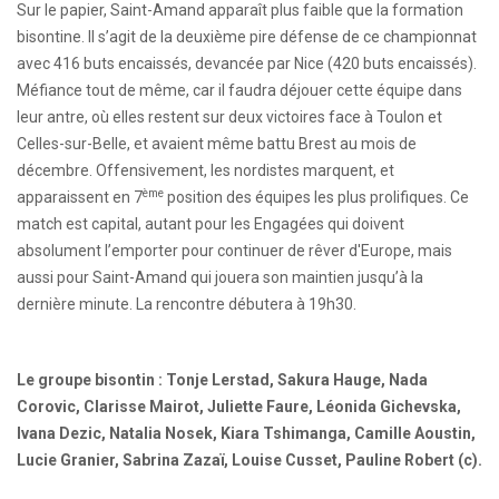
Sur le papier, Saint-Amand apparaît plus faible que la formation
bisontine. Il s’agit de la deuxième pire défense de ce championnat
avec 416 buts encaissés, devancée par Nice (420 buts encaissés).
Méfiance tout de même, car il faudra déjouer cette équipe dans
leur antre, où elles restent sur deux victoires face à Toulon et
Celles-sur-Belle, et avaient même battu Brest au mois de
décembre. Offensivement, les nordistes marquent, et
ème
apparaissent en 7
position des équipes les plus prolifiques. Ce
match est capital, autant pour les Engagées qui doivent
absolument l’emporter pour continuer de rêver d'Europe, mais
aussi pour Saint-Amand qui jouera son maintien jusqu’à la
dernière minute. La rencontre débutera à 19h30.
Le groupe bisontin : Tonje Lerstad, Sakura Hauge, Nada
Corovic, Clarisse Mairot, Juliette Faure, Léonida Gichevska,
Ivana Dezic, Natalia Nosek, Kiara Tshimanga, Camille Aoustin,
Lucie Granier, Sabrina Zazaï, Louise Cusset, Pauline Robert (c).