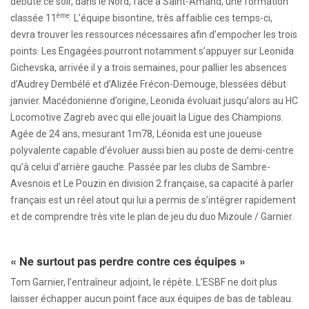
débute ce soir, dans le Nord, face à Saint-Amand, une formation
ème
classée 11
. L’équipe bisontine, très affaiblie ces temps-ci,
devra trouver les ressources nécessaires afin d’empocher les trois
points. Les Engagées pourront notamment s’appuyer sur Leonida
Gichevska, arrivée il y a trois semaines, pour pallier les absences
d’Audrey Dembélé et d’Alizée Frécon-Demouge, blessées début
janvier. Macédonienne d’origine, Leonida évoluait jusqu’alors au HC
Locomotive Zagreb avec qui elle jouait la Ligue des Champions.
Agée de 24 ans, mesurant 1m78, Léonida est une joueuse
polyvalente capable d’évoluer aussi bien au poste de demi-centre
qu’à celui d’arrière gauche. Passée par les clubs de Sambre-
Avesnois et Le Pouzin en division 2 française, sa capacité à parler
français est un réel atout qui lui a permis de s’intégrer rapidement
et de comprendre très vite le plan de jeu du duo Mizoule / Garnier.
« Ne surtout pas perdre contre ces équipes »
Tom Garnier, l’entraîneur adjoint, le répète. L’ESBF ne doit plus
laisser échapper aucun point face aux équipes de bas de tableau.