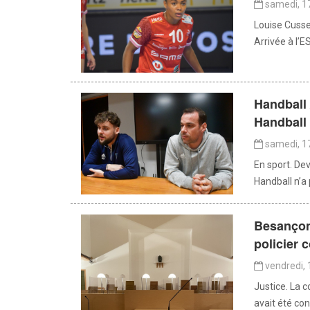
samedi, 17
Louise Cusset
Arrivée à l’E
Handball
Handball 
samedi, 17
En sport. De
Handball n’a 
Besançon 
policier
vendredi, 
Justice. La c
avait été co