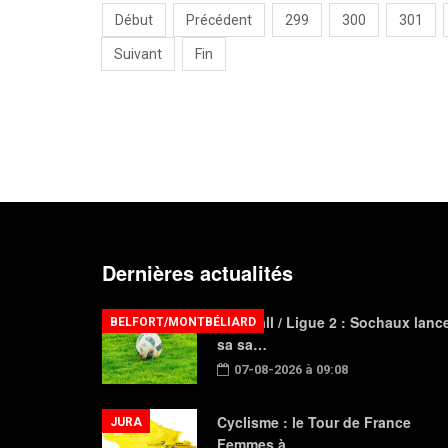
Début
Précédent
299
300
301
Suivant
Fin
Dernières actualités
Football / Ligue 2 : Sochaux lanc
BELFORT/MONTBÉLIARD
sa sa…
07-08-2026 à 09:08
Cyclisme : le Tour de France
JURA
Femmes à …