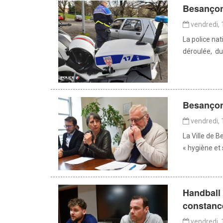
Besançon 
vendredi, 
La police nat
déroulée, du 
Besançon 
vendredi, 
La Ville de B
« hygiène et 
Handball 
constanc
vendredi, 