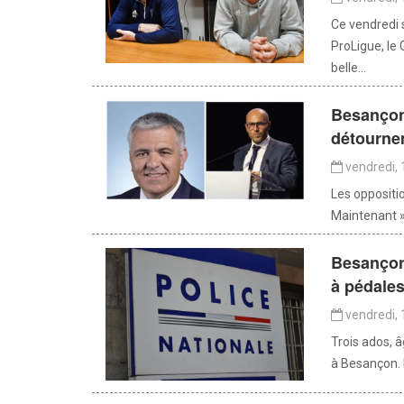
Ce vendredi 
ProLigue, le
belle...
Besançon 
détourne
vendredi, 
Les oppositi
Maintenant » 
Besançon 
à pédales
vendredi, 
Trois ados, â
à Besançon. I