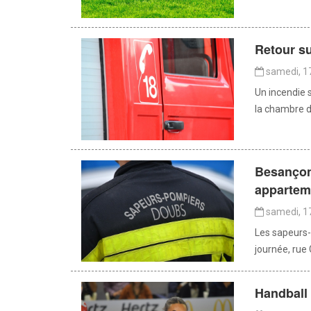
Retour su
samedi, 17
Un incendie s
la chambre d
Besançon
appartem
samedi, 17
Les sapeurs-
journée, rue 
Handball 