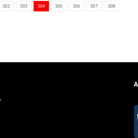
302
303
304
305
306
307
308
A
e