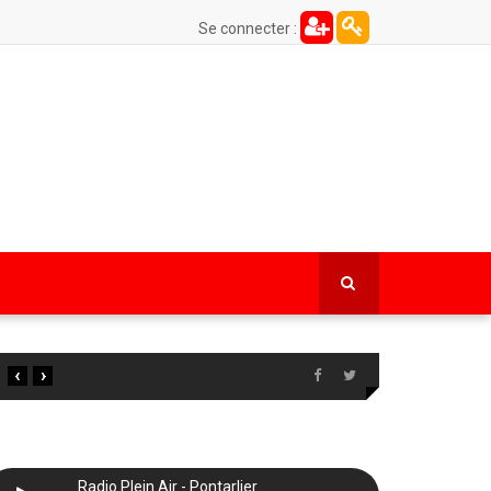
Se connecter :
‹
›
Radio Plein Air - Pontarlier