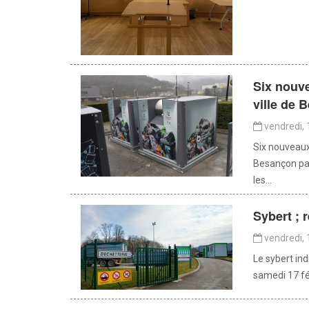
Six nouve
ville de 
vendredi, 
Six nouveaux 
Besançon par
les...
Sybert ; 
vendredi, 
Le sybert in
samedi 17 fév