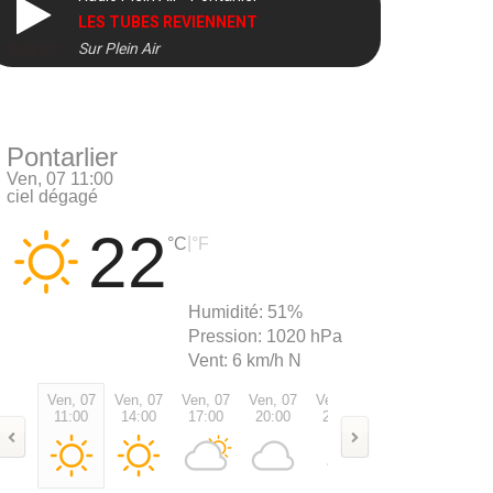
LES TUBES REVIENNENT
Sur Plein Air
DIRECT
Pontarlier
Ven, 07 11:00
ciel dégagé
22
|
°C
°F
Humidité:
51%
Pression:
1020 hPa
Vent:
6 km/h N
Ven, 07
Ven, 07
Ven, 07
Ven, 07
Ven, 07
Sam, 08
Sam, 0
11:00
14:00
17:00
20:00
23:00
02:00
05:00