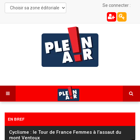
Se connecter :
EN BREF
Cyclisme : le Tour de France Femmes à l’assaut du
mont Ventoux