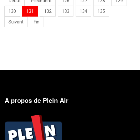
Début
Précédent
126
127
128
129
130
131
132
133
134
135
Suivant
Fin
A propos de Plein Air