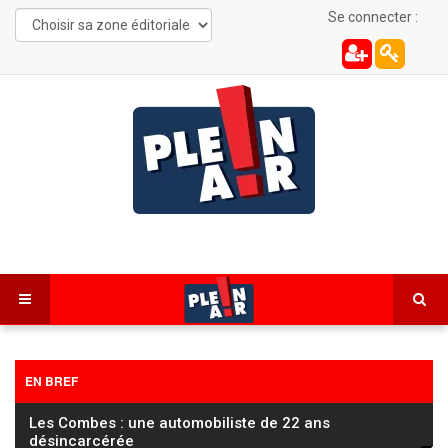
Se connecter :
EN BREF
Les Combes : une automobiliste de 22 ans
désincarcérée