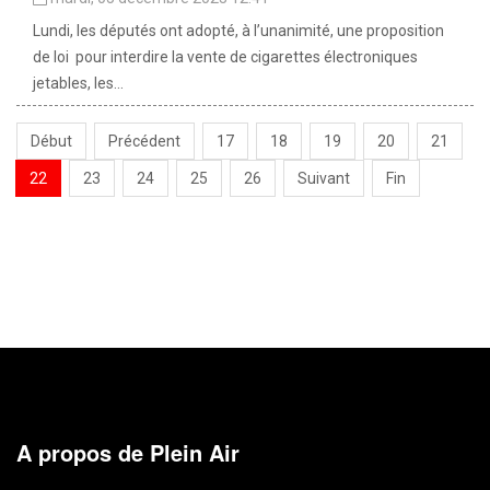
Lundi, les députés ont adopté, à l’unanimité, une proposition
de loi pour interdire la vente de cigarettes électroniques
jetables, les...
Début
Précédent
17
18
19
20
21
22
23
24
25
26
Suivant
Fin
A propos de Plein Air