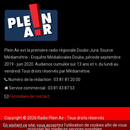
Plein Air est la première radio régionale Doubs-Jura. Source
Médiamétrie - Enquête Médialocales Doubs, période septembre
2019 - juin 2020. Audience cumulée sur 13 ans et +, du lundi au
vendredi.Tous droits réservés par Médiamétrie.
Numéro de la rédaction : 03 81 81 20 00
Service commercial : 03 81 43 87 53
Formulaire de contact
Copyright © 2026 Radio Plein Air - Tous droits réservés
En visitant ce site, vous acceptez l'utilisation de cookies afin de vous
Mentions légales
CGU
demande cnil
proposer les meilleurs services possibles.