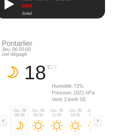
GIMS
Soleil
DIRECT
Pontarlier
Jeu, 06 05:00
ciel dégagé
18
|
°C
°F
Humidité:
72%
Pression:
1021 hPa
Vent:
2 km/h SE
Jeu, 06
Jeu, 06
Jeu, 06
Jeu, 06
Jeu, 06
Jeu, 06
Jeu, 0
05:00
08:00
11:00
14:00
17:00
20:00
23:00