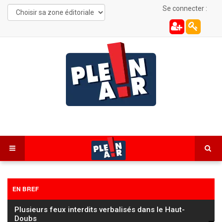
Se connecter :
EN BREF
Les Combes : une automobiliste de 22 ans
désincarcérée