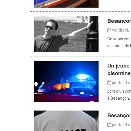
Besançon
vendredi, 
Ce vendredi 
scolaires de 
Un jeune 
bisontine
jeudi, 14 
Lors d’un co
à Besançon, l
Besançon 
jeudi, 14 