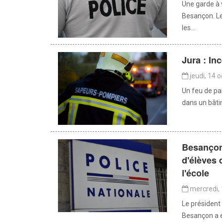
Une garde à 
Besançon. Le 
les...
Jura : In
jeudi, 14 
Un feu de pai
dans un bâti
Besançon 
d'élèves 
l'école
mercredi, 
Le président 
Besançon a é