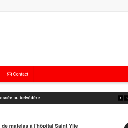
Contact
‹
›
lessée au belvédère
 de matelas à l'hôpital Saint Ylie