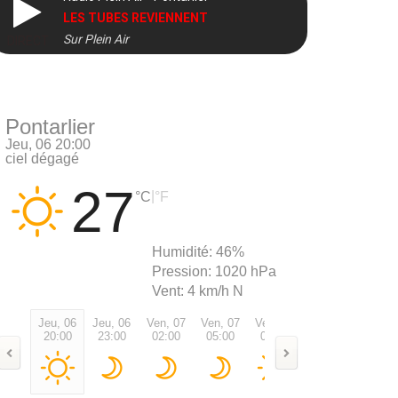
LES TUBES REVIENNENT
Sur Plein Air
DIRECT
Pontarlier
Jeu, 06 20:00
ciel dégagé
27
|
°C
°F
Humidité:
46%
Pression:
1020 hPa
Vent:
4 km/h N
Jeu, 06
Jeu, 06
Ven, 07
Ven, 07
Ven, 07
Ven, 07
Ven, 0
20:00
23:00
02:00
05:00
08:00
11:00
14:00