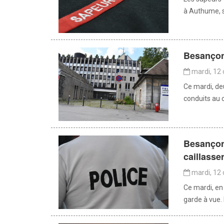
à Authume, su
Besançon 
mardi, 12 
Ce mardi, deu
conduits au c
Besançon 
caillasse
mardi, 12 
Ce mardi, en
garde à vue. 