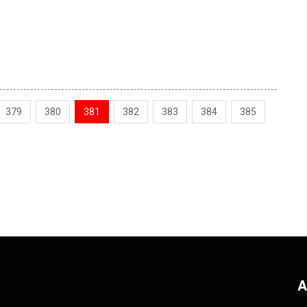
379
380
381
382
383
384
385
A