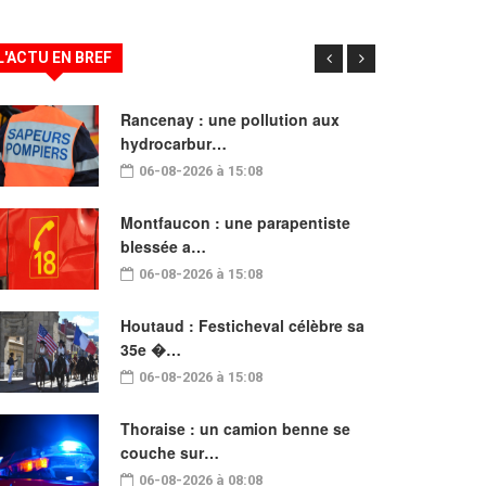
L'ACTU EN BREF
Rancenay : une pollution aux
hydrocarbur…
06-08-2026 à 15:08
Montfaucon : une parapentiste
blessée a…
06-08-2026 à 15:08
Houtaud : Festicheval célèbre sa
35e �…
06-08-2026 à 15:08
Thoraise : un camion benne se
couche sur…
06-08-2026 à 08:08