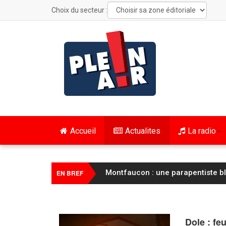
Choix du secteur :
Accueil
Actualites
La radio
Montfaucon : une parapentiste b
EN BREF
Dole : feu