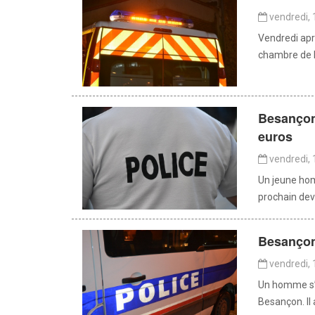
vendredi, 
Vendredi apr
chambre de l’
Besançon 
euros
vendredi, 
Un jeune hom
prochain deva
Besançon 
vendredi, 
Un homme s’e
Besançon. Il a