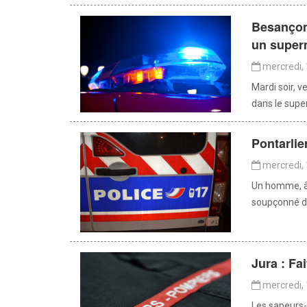
Besançon 
un superm
mercredi, 
Mardi soir, v
dans le supe
Pontarlier
mercredi, 
Un homme, âgé
soupçonné d’
Jura : Fa
mercredi, 
Les sapeurs-