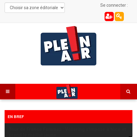
Se connecter :
EN BREF
Tour de France Femmes : Vollering s’impose à Nice et
prend le maillot jaune