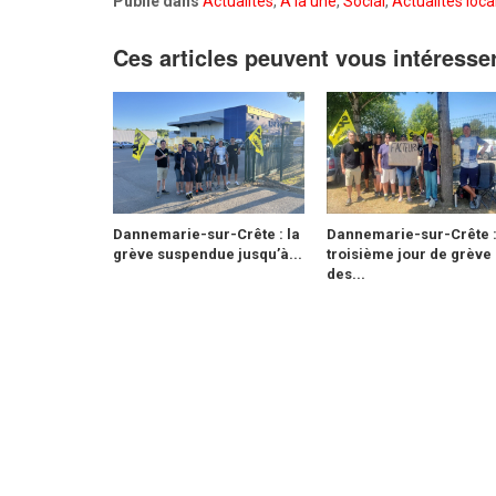
Publié dans
Actualités
,
A la une
,
Social
,
Actualités loca
Ces articles peuvent vous intéresse
Dannemarie-sur-Crête : la
Dannemarie-sur-Crête 
grève suspendue jusqu’à...
troisième jour de grève
des...