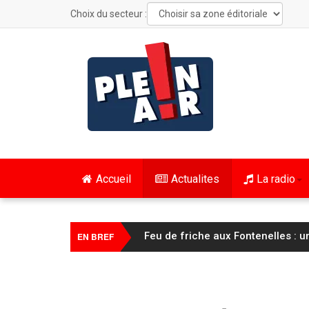
Choix du secteur :
Accueil
Actualites
La radio
FC Sochaux Montbéliard : Vincent 
EN BREF