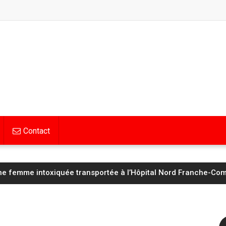
Contact
Hognon lucide avant d’affronter un Saint‑Étienne « taillé pour