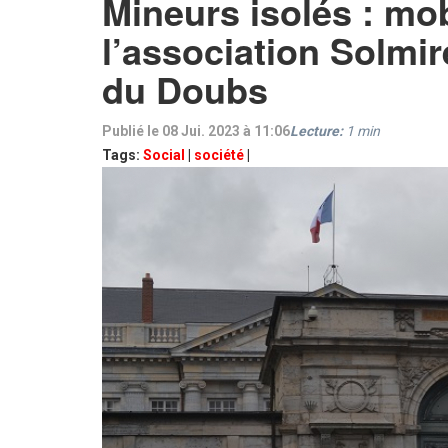
Mineurs isolés : mob
l’association Solmir
du Doubs
Publié le 08 Jui. 2023 à 11:06
Lecture:
1
min
Tags:
Social
|
société
|