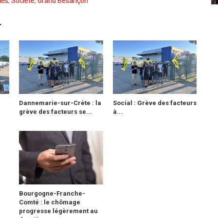
les
,
Société
,
Grand Besançon
r
:
Dannemarie-sur-Crète : la
Social : Grève des facteurs
grève des facteurs se...
à...
Bourgogne-Franche-
Comté : le chômage
progresse légèrement au