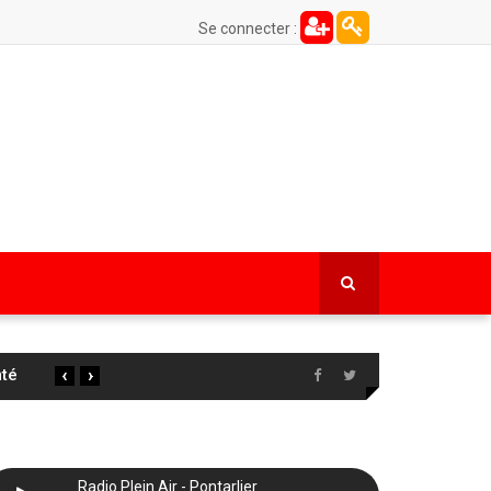
Se connecter :
‹
›
 la
…
Radio Plein Air - Pontarlier