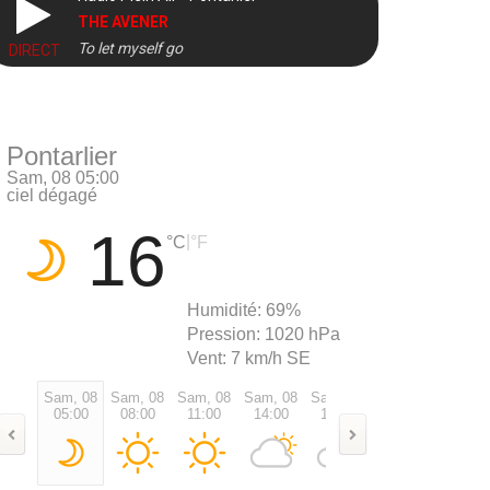
THE AVENER
To let myself go
DIRECT
Pontarlier
Sam, 08 05:00
ciel dégagé
16
|
°C
°F
Humidité:
69%
Pression:
1020 hPa
Vent:
7 km/h SE
Sam, 08
Sam, 08
Sam, 08
Sam, 08
Sam, 08
Sam, 08
Sam, 0
05:00
08:00
11:00
14:00
17:00
20:00
23:00