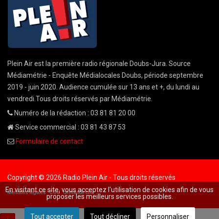
Plein Air est la première radio régionale Doubs-Jura. Source
Médiamétrie - Enquête Médialocales Doubs, période septembre
2019 - juin 2020. Audience cumulée sur 13 ans et +, du lundi au
vendredi.Tous droits réservés par Médiamétrie.
Numéro de la rédaction : 03 81 81 20 00
Service commercial : 03 81 43 87 53
Formulaire de contact
Copyright © 2026 Radio Plein Air - Tous droits réservés
En visitant ce site, vous acceptez l'utilisation de cookies afin de vous
Mentions légales
CGU
demande cnil
proposer les meilleurs services possibles.
Tout accepter
Tout décliner
Personnaliser