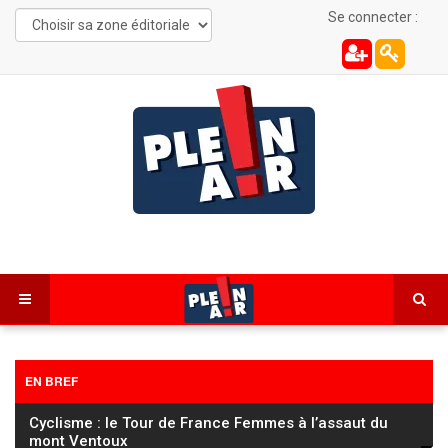
Se connecter :
EN BREF
Cyclisme : le Tour de France Femmes à l’assaut du
mont Ventoux