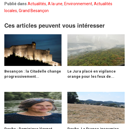
Publié dans
Actualités
,
A la une
,
Environnement
,
Actualités
locales
,
Grand Besançon
Ces articles peuvent vous intéresser
Besançon : la Citadelle change
Le Jura placé en vigilance
progressivement...
orange pour les feux de...
Doubs : Dominique Voynet
Doubs. La France insoumise