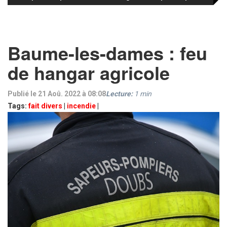
Baume-les-dames : feu
de hangar agricole
Publié le 21 Aoû. 2022 à 08:08
Lecture:
1
min
Tags:
fait divers
|
incendie
|