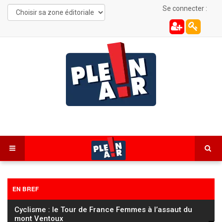
Se connecter :
EN BREF
Cyclisme : le Tour de France Femmes à l’assaut du
mont Ventoux