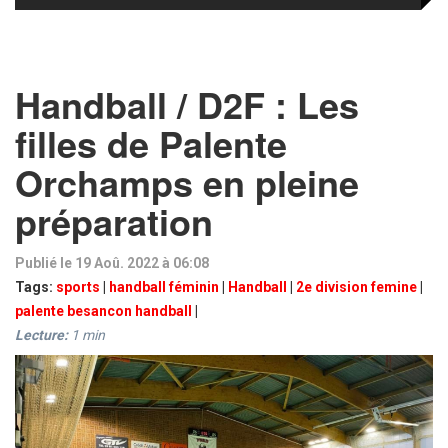
Handball / D2F : Les
filles de Palente
Orchamps en pleine
préparation
Publié le 19 Aoû. 2022 à 06:08
Tags:
sports
|
handball féminin
|
Handball
|
2e division femine
|
palente besancon handball
|
Lecture:
1
min