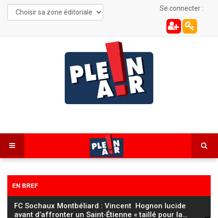
Se connecter :
EN BREF
FC Sochaux Montbéliard : Vincent Hognon lucide
avant d’affronter un Saint‑Étienne « taillé pour la
…