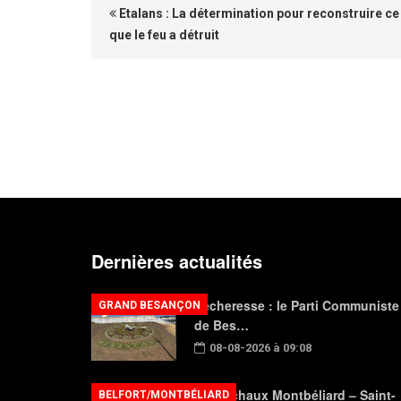
Etalans : La détermination pour reconstruire ce
que le feu a détruit
Dernières actualités
Sécheresse : le Parti Communiste
GRAND BESANÇON
de Bes…
08-08-2026 à 09:08
FC Sochaux Montbéliard – Saint-
BELFORT/MONTBÉLIARD