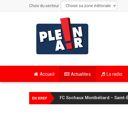
Choix du secteur :
Accueil
Actualites
La radio
FC Sochaux Montbéliard – Saint-É
EN BREF