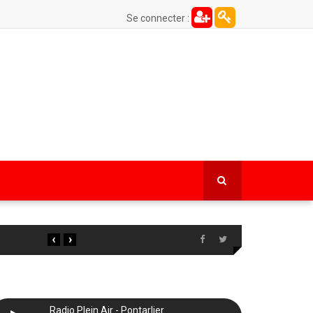
Se connecter :
‹
›
Radio Plein Air - Pontarlier