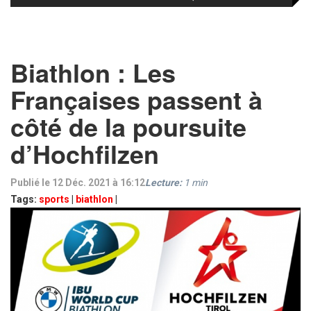
Biathlon : Les
Françaises passent à
côté de la poursuite
d’Hochfilzen
Publié le 12 Déc. 2021 à 16:12
Lecture:
1
min
Tags:
sports
|
biathlon
|