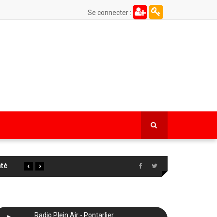
Se connecter :
‹
›
 la
…
Radio Plein Air - Pontarlier