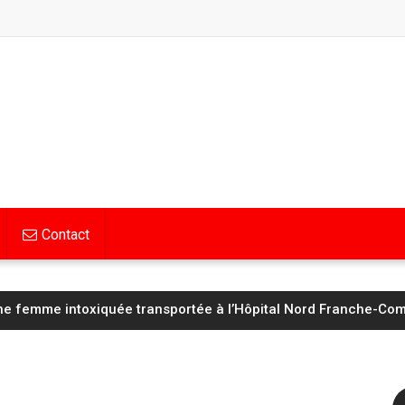
Contact
Hognon lucide avant d’affronter un Saint‑Étienne « taillé pour