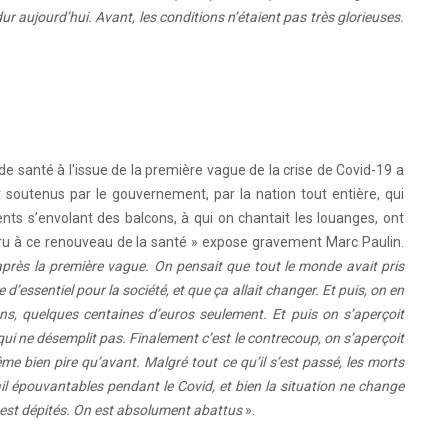
 dur aujourd’hui. Avant, les conditions n’étaient pas très glorieuses.
 de santé à l'issue de la première vague de la crise de Covid-19 a
nt soutenus par le gouvernement, par la nation tout entière, qui
nts s’envolant des balcons, à qui on chantait les louanges, ont
s cru à ce renouveau de la santé » expose gravement Marc Paulin.
après la première vague. On pensait que tout le monde avait pris
 d’essentiel pour la société, et que ça allait changer. Et puis, on en
ions, quelques centaines d’euros seulement. Et puis on s’aperçoit
qui ne désemplit pas. Finalement c’est le contrecoup, on s’aperçoit
me bien pire qu’avant. Malgré tout ce qu’il s’est passé, les morts
ail épouvantables pendant le Covid, et bien la situation ne change
n est dépités. On est absolument abattus
».