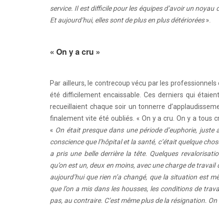
service. Il est difficile pour les équipes d’avoir un noyau
Et aujourd’hui, elles sont de plus en plus détériorées
».
« On y a cru »
Par ailleurs, le contrecoup vécu par les professionnels
été difficilement encaissable. Ces derniers qui étaie
recueillaient chaque soir un tonnerre d’applaudisseme
finalement vite été oubliés. « On y a cru. On y a tou
«
On était presque dans une période d’euphorie, juste 
conscience que l’hôpital et la santé, c’était quelque chose
a pris une belle derrière la tête. Quelques revalorisat
qu’on est un, deux en moins, avec une charge de travail 
aujourd’hui que rien n’a changé, que la situation est mê
que l’on a mis dans les housses, les conditions de trav
pas, au contraire. C’est même plus de la résignation. O