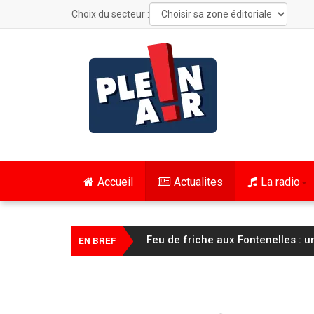
Choix du secteur :
Accueil
Actualites
La radio
FC Sochaux Montbéliard : Vincent 
EN BREF