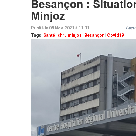
Besançon : Situati
Minjoz
Publié le 09 Nov. 2021 à 11:11
Lectu
Tags:
Santé
|
chru minjoz
|
Besançon
|
Covid19
|