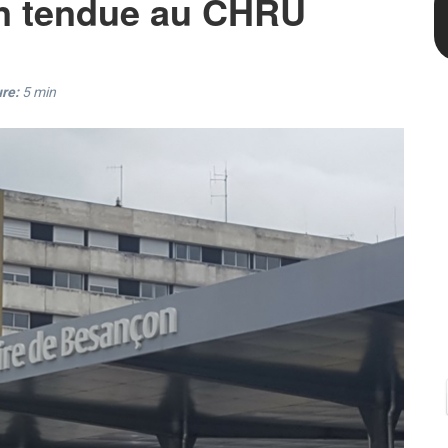
on tendue au CHRU
re:
5
min