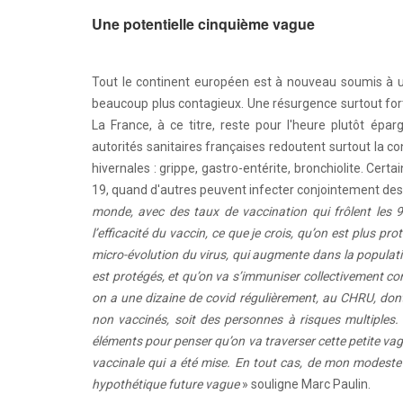
Une potentielle cinquième vague
Tout le continent européen est à nouveau soumis à un
beaucoup plus contagieux. Une résurgence surtout fort
La France, à ce titre, reste pour l'heure plutôt épar
autorités sanitaires françaises redoutent surtout la c
hivernales : grippe, gastro-entérite, bronchiolite. Ce
19, quand d'autres peuvent infecter conjointement des p
monde, avec des taux de vaccination qui frôlent les 9
l’efficacité du vaccin, ce que je crois, qu’on est plus
micro-évolution du virus, qui augmente dans la populatio
est protégés, et qu’on va s’immuniser collectivement con
on a une dizaine de covid régulièrement, au CHRU, dont
non vaccinés, soit des personnes à risques multiples. 
éléments pour penser qu’on va traverser cette petite vagu
vaccinale qui a été mise. En tout cas, de mon modeste 
hypothétique future vague
» souligne Marc Paulin.