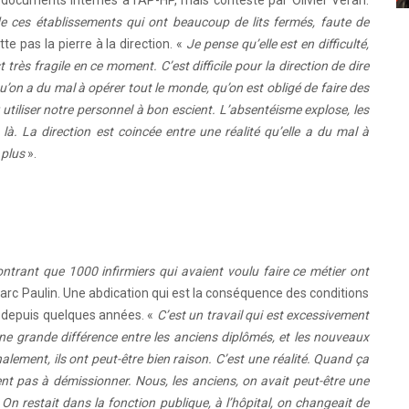
s documents internes à l’AP-HP, mais contesté par Olivier Véran.
 ces établissements qui ont beaucoup de lits fermés, faute de
e pas la pierre à la direction. «
Je pense qu’elle est en difficulté,
 très fragile en ce moment. C’est difficile pour la direction de dire
qu’on a du mal à opérer tout le monde, qu’on est obligé de faire des
 utiliser notre personnel à bon escient. L’absentéisme explose, les
là. La direction est coincée entre une réalité qu’elle a du mal à
 plus
».
ontrant que 1000 infirmiers qui avaient voulu faire ce métier ont
arc Paulin. Une abdication qui est la conséquence des conditions
gé depuis quelques années. «
C’est un travail qui est excessivement
ne grande différence entre les anciens diplômés, et les nouveaux
nalement, ils ont peut-être bien raison. C’est une réalité. Quand ça
tent pas à démissionner. Nous, les anciens, on avait peut-être une
 On restait dans la fonction publique, à l’hôpital, on changeait de