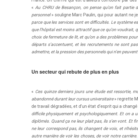
France. Un chiffre qui est d’ailleurs corroboré par de
«
Au CHRU de Besançon, on pense qu’on fait partie de
personnel
» souligne Marc Paulin, qui pour autant ne jett
parce que les services sont en difficultés. Le système est
que l’hôpital est moins attractif que ce qu’on voudrait, 
choix de fermeture de lit, et qu’on a des problèmes pour
départs s’accentuent, et les recrutements ne sont pas 
admettre, et la pression des personnels qui n’en peuvent
Un secteur qui rebute de plus en plus
«
Ces quinze derniers jours une étude est ressortie, m
abandonné durant leur cursus universitaire
» regrette M
de travail dégradées, et d’un état d’esprit qui a chan
difficile physiquement et psychologiquement. Et on a u
diplômés. Quand ça ne leur plait pas, ils s’en vont. Et fi
ne leur correspond pas, ils changent de voix, et n'hési
autre manière de voir les choses, de voir notre carrière.