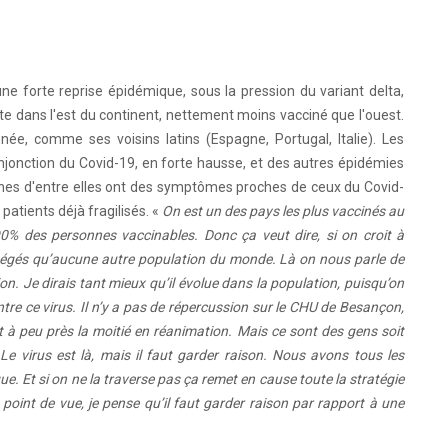
e forte reprise épidémique, sous la pression du variant delta,
e dans l'est du continent, nettement moins vacciné que l'ouest.
gnée, comme ses voisins latins (Espagne, Portugal, Italie). Les
onjonction du Covid-19, en forte hausse, et des autres épidémies
rtaines d'entre elles ont des symptômes proches de ceux du Covid-
atients déjà fragilisés. «
On est un des pays les plus vaccinés au
0% des personnes vaccinables. Donc ça veut dire, si on croit à
 protégés qu’aucune autre population du monde. Là on nous parle de
n. Je dirais tant mieux qu’il évolue dans la population, puisqu’on
tre ce virus. Il n’y a pas de répercussion sur le CHU de Besançon,
 à peu près la moitié en réanimation. Mais ce sont des gens soit
Le virus est là, mais il faut garder raison. Nous avons tous les
e. Et si on ne la traverse pas ça remet en cause toute la stratégie
point de vue, je pense qu’il faut garder raison par rapport à une