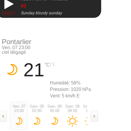
U2
Sunday bloody sunday
DIRECT
Pontarlier
Ven, 07 23:00
ciel dégagé
21
|
°C
°F
Humidité:
58%
Pression:
1020 hPa
Vent:
5 km/h E
Ven, 07
Sam, 08
Sam, 08
Sam, 08
Sam, 08
Sam, 08
Sam, 0
23:00
02:00
05:00
08:00
11:00
14:00
17:00