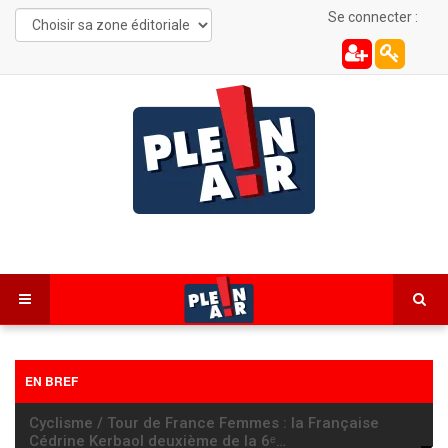
Se connecter :
EN BREF
Cyclisme / Tour de France Femmes : la Française
Cédrine Kerbaol deuxième de la 6ᵉ
…