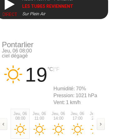
LES TUBES REVIENNENT
Sur Plein Air
DIRECT
Pontarlier
Jeu, 06 08:00
ciel dégagé
19
|
°C
°F
Humidité:
70%
Pression:
1021 hPa
Vent:
1 km/h
Jeu, 06
Jeu, 06
Jeu, 06
Jeu, 06
Jeu, 06
Jeu, 06
Ven, 0
08:00
11:00
14:00
17:00
20:00
23:00
02:00