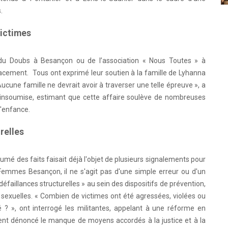
.
victimes
e du Doubs à Besançon ou de l’association « Nous Toutes » à
placement. Tous ont exprimé leur soutien à la famille de Lyhanna
ucune famille ne devrait avoir à traverser une telle épreuve », a
insoumise, estimant que cette affaire soulève de nombreuses
l'enfance.
relles
ésumé des faits faisait déjà l'objet de plusieurs signalements pour
 Femmes Besançon, il ne s'agit pas d'une simple erreur ou d'un
faillances structurelles » au sein des dispositifs de prévention,
s sexuelles. « Combien de victimes ont été agressées, violées ou
é ? », ont interrogé les militantes, appelant à une réforme en
nt dénoncé le manque de moyens accordés à la justice et à la