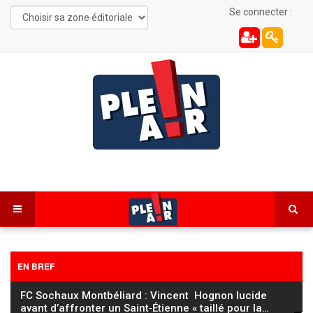
Se connecter :
EN BREF
FC Sochaux Montbéliard : Vincent Hognon lucide
avant d’affronter un Saint‑Étienne « taillé pour la
…