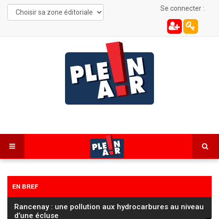
Se connecter :
EN BREF
Montfaucon : une parapentiste blessée au belvédère