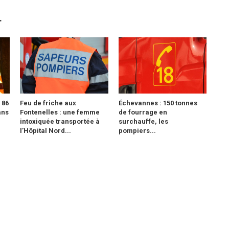
r
 86
Feu de friche aux
Échevannes : 150 tonnes
ans
Fontenelles : une femme
de fourrage en
intoxiquée transportée à
surchauffe, les
l’Hôpital Nord...
pompiers...