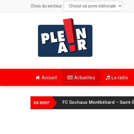
Choix du secteur :
Accueil
Actualites
La radio
FC Sochaux Montbéliard – Saint-É
EN BREF