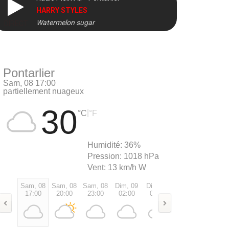
HARRY STYLES
Watermelon sugar
DIRECT
Pontarlier
Sam, 08 17:00
partiellement nuageux
30
|
°C
°F
Humidité:
36%
Pression:
1018 hPa
Vent:
13 km/h W
Sam, 08
Sam, 08
Sam, 08
Dim, 09
Dim, 09
Dim, 09
Dim, 0
17:00
20:00
23:00
02:00
05:00
08:00
11:00