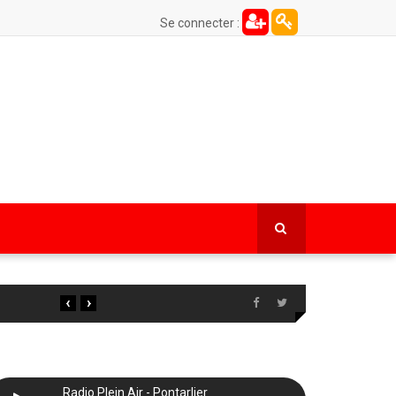
Se connecter :
‹
›
Radio Plein Air - Pontarlier