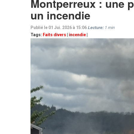
Montperreux : une pe
un incendie
Publié le 01 Jui. 2026 à 15:06
Lecture:
1
min
Tags:
Faits divers
|
incendie
|