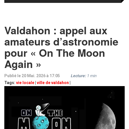
Valdahon : appel aux
amateurs d’astronomie
pour « On The Moon
Again »
Publié le 20 Mai. 2026 à 17:05
Lecture:
1
min
Tags:
vie locale
|
ville de valdahon
|