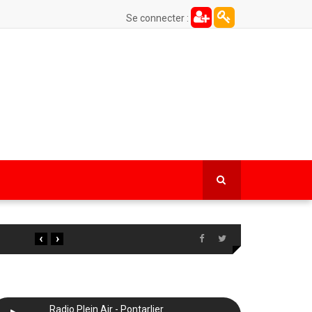
Se connecter :
‹
›
Radio Plein Air - Pontarlier