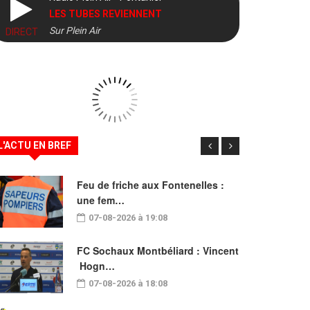
LES TUBES REVIENNENT
Sur Plein Air
DIRECT
L'ACTU EN BREF
Feu de friche aux Fontenelles :
une fem…
07-08-2026 à 19:08
FC Sochaux Montbéliard : Vincent
Hogn…
07-08-2026 à 18:08