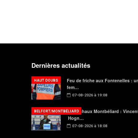
Dernières actualités
Feu de friche aux Fontenelles : u
HAUT DOUBS
fem…
07-08-2026 à 19:08
FC Sochaux Montbéliard : Vincen
BELFORT/MONTBÉLIARD
Hogn…
07-08-2026 à 18:08