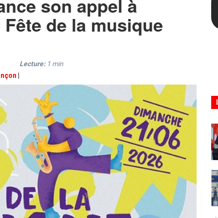
lance son appel à
a Fête de la musique
Lecture:
1
min
ançon
|