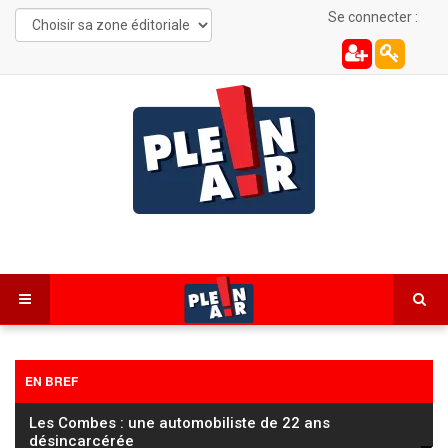
Se connecter :
EN BREF
Les Combes : une automobiliste de 22 ans
désincarcérée