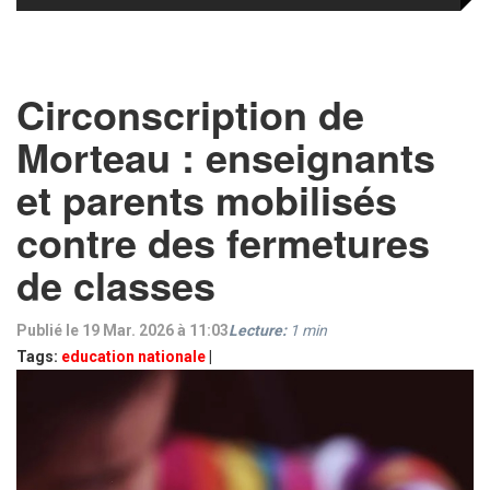
Circonscription de
Morteau : enseignants
et parents mobilisés
contre des fermetures
de classes
Publié le 19 Mar. 2026 à 11:03
Lecture:
1
min
Tags:
education nationale
|