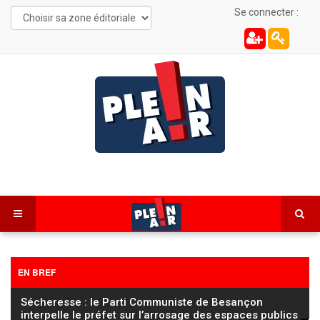
Se connecter :
EN BREF
FC Sochaux Montbéliard – Saint-Étienne : la sanction
réduite au secteur 106