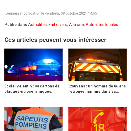
Dernière modification le vendredi, 08 octobre 2021 14:55
Publié dans
Actualités
,
Fait divers
,
A la une
,
Actualités locales
Ces articles peuvent vous intéresser
École-Valentin : 44 cartons de
Étouvans : un homme de 86 ans
plaques vitrocéramiques...
retrouvé inanimé dans sa...