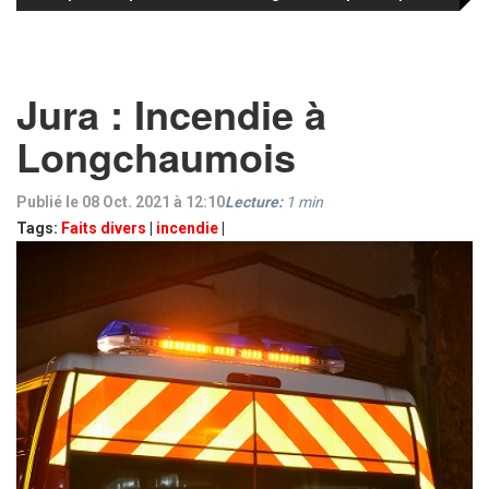
Jura : Incendie à
Longchaumois
Publié le 08 Oct. 2021 à 12:10
Lecture:
1
min
Tags:
Faits divers
|
incendie
|