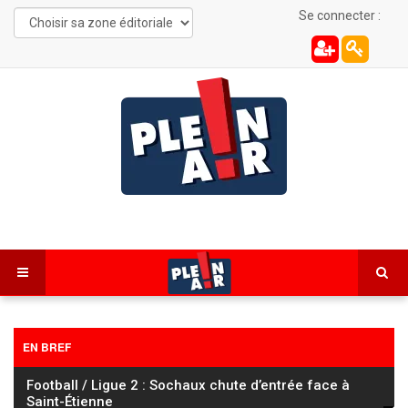
Se connecter :
EN BREF
Tour de France Femmes : Vollering s’impose à Nice et
prend le maillot jaune