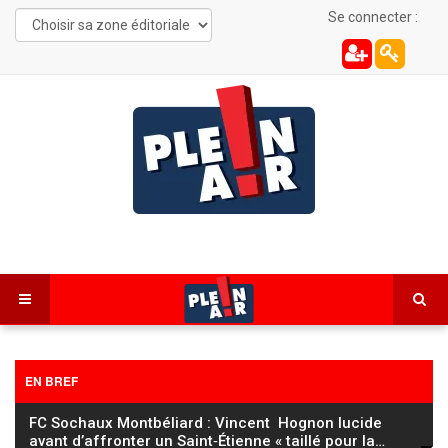
Se connecter :
EN BREF
FC Sochaux Montbéliard : Vincent Hognon lucide
avant d’affronter un Saint‑Étienne « taillé pour la
…