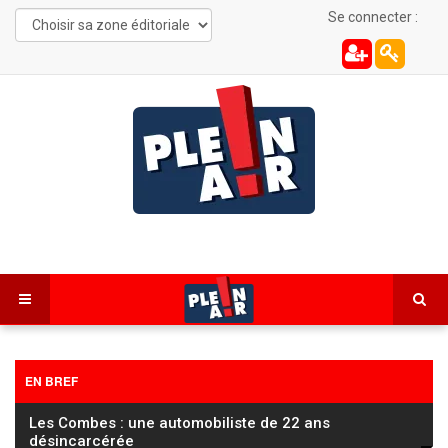
Se connecter :
EN BREF
Les Combes : une automobiliste de 22 ans
désincarcérée