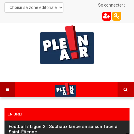
Se connecter :
EN BREF
Cyclisme : le Tour de France Femmes à l’assaut du
mont Ventoux