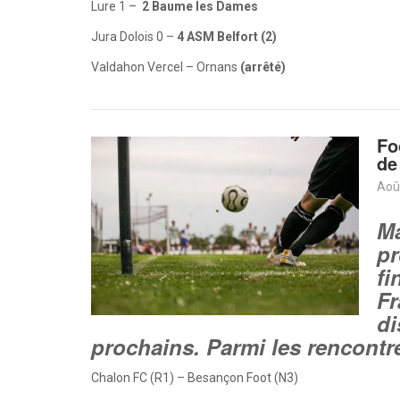
Lure 1 –
2 Baume les Dames
Jura Dolois 0 –
4 ASM Belfort (2)
Valdahon Vercel – Ornans
(arrêté)
Fo
de
Aoû
Ma
pr
fi
Fr
di
prochains. Parmi les rencontre
Chalon FC (R1) – Besançon Foot (N3)