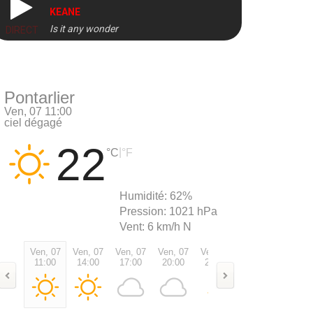
KEANE
Is it any wonder
DIRECT
Pontarlier
Ven, 07 11:00
ciel dégagé
22
|
°C
°F
Humidité:
62%
Pression:
1021 hPa
Vent:
6 km/h N
Ven, 07
Ven, 07
Ven, 07
Ven, 07
Ven, 07
Sam, 08
Sam, 0
11:00
14:00
17:00
20:00
23:00
02:00
05:00