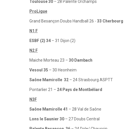
Toulouse 30
– 28 Palente Orchamps
ProLigue
Grand Besançon Doubs Handball 26 -
33 Cherbourg
N1 F
ESBF (2) 34
– 31 Dijon (2)
N2 F
Maiche Morteau 23 –
30 Dambach
Vesoul 35
– 30 Heonheim
Saône Mamirolle 32
– 24 Strasbourg ASPTT
Pontarlier 21 –
24 Pays de Montbéliard
N3F
Saône Mamirolle 41
– 28 Val de Saône
Lons le Saunier 30
– 27 Doubs Central
Palente Besançon 36
– 24 Dole/ Chaussin