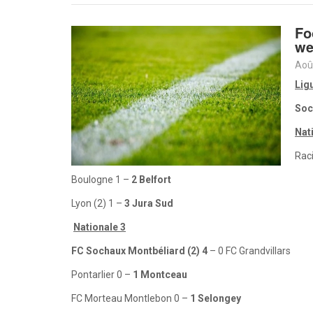
Fo
we
Aoû
Lig
Soc
Nat
Rac
Boulogne 1 –
2 Belfort
Lyon (2) 1 –
3 Jura Sud
Nationale 3
FC Sochaux Montbéliard (2) 4
– 0 FC Grandvillars
Pontarlier 0 –
1 Montceau
FC Morteau Montlebon 0 –
1 Selongey