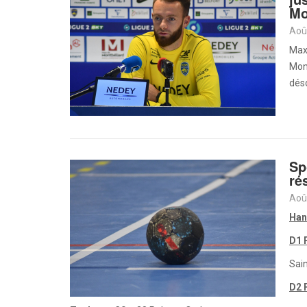
Mo
Aoû
Max
Mont
déso
Sp
ré
Aoû
Han
D1 
Sai
D2 