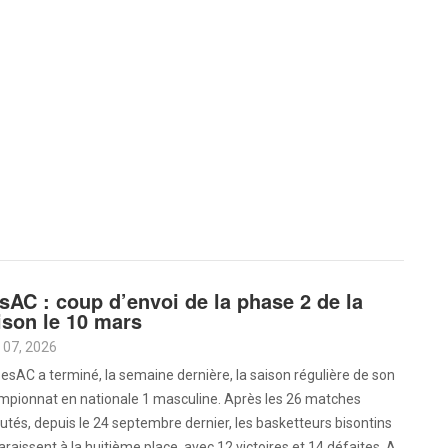
sAC : coup d’envoi de la phase 2 de la
ison le 10 mars
 07, 2026
esAC a terminé, la semaine dernière, la saison régulière de son
mpionnat en nationale 1 masculine. Après les 26 matches
utés, depuis le 24 septembre dernier, les basketteurs bisontins
raissent à la huitième place, avec 12 victoires et 14 défaites. A