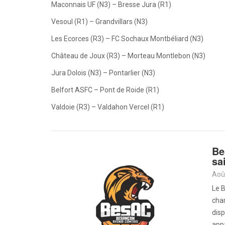
Maconnais UF (N3) – Bresse Jura (R1)
Vesoul (R1) – Grandvillars (N3)
Les Ecorces (R3) – FC Sochaux Montbéliard (N3)
Château de Joux (R3) – Morteau Montlebon (N3)
Jura Dolois (N3) – Pontarlier (N3)
Belfort ASFC – Pont de Roide (R1)
Valdoie (R3) – Valdahon Vercel (R1)
Be
sa
Aoû
Le B
cha
disp
appa