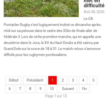
met en
difficulté
Aoû 08, 2026
Le CA
Pontarlier Rugby s’est logiquement incliné ce dimanche après-
midi sur sa pelouse dans le cadre des 32ès de finale aller de
fédérale 3. Lors de cette première manche, qui en appelle une
deuxième dans le Jura, le XV du Haut-Doubs a été vaincu par
Grand Dole sur le score de 18 à 31. Le match retour s’annonce
difficile pour les rugbymen pontissaliens.
Début
Précédent
1
2
3
4
5
6
7
8
9
10
Suivant
Fin
Page 1 sur 12