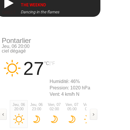
THE WEEKND
Dancing in the flames
DIRECT
Pontarlier
Jeu, 06 20:00
ciel dégagé
27
|
°C
°F
Humidité:
46%
Pression:
1020 hPa
Vent:
4 km/h N
Jeu, 06
Jeu, 06
Ven, 07
Ven, 07
Ven, 07
Ven, 07
Ven, 0
20:00
23:00
02:00
05:00
08:00
11:00
14:00