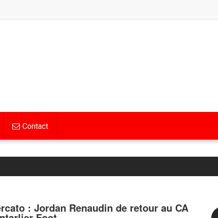
Contact
rcato : Jordan Renaudin de retour au CA
ntarlier Foot