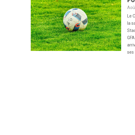
Aoû
Le C
la s
Sta
GFA 
arri
ses 