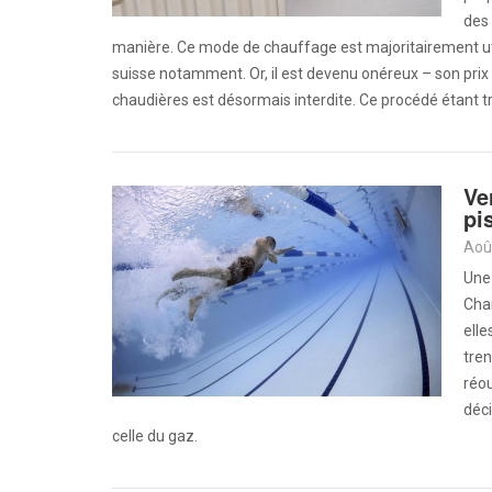
des 
manière. Ce mode de chauffage est majoritairement util
suisse notamment. Or, il est devenu onéreux – son prix a
chaudières est désormais interdite. Ce procédé étant tr
Ve
pi
Aoû
Une
Cham
elle
tren
réou
déci
celle du gaz.