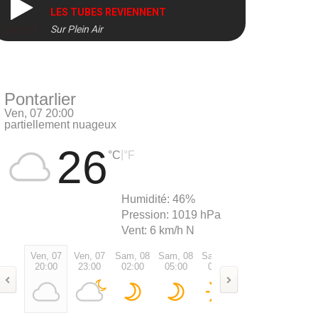
LES TUBES REVIENNENT
Sur Plein Air
DIRECT
Pontarlier
Ven, 07 20:00
partiellement nuageux
26
|
°C
°F
Humidité:
46%
Pression:
1019 hPa
Vent:
6 km/h N
Ven, 07
Ven, 07
Sam, 08
Sam, 08
Sam, 08
Sam, 08
Sam, 0
20:00
23:00
02:00
05:00
08:00
11:00
14:00