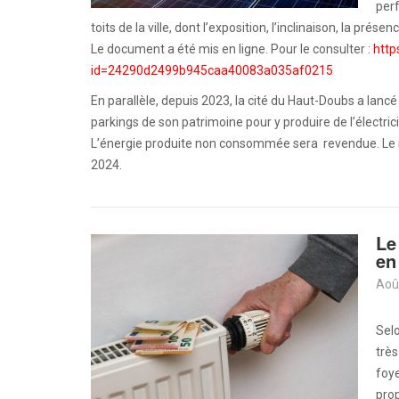
perf
toits de la ville, dont l’exposition, l’inclinaison, la pré
Le document a été mis en ligne. Pour le consulter :
http
id=24290d2499b945caa40083a035af0215
En parallèle, depuis 2023, la cité du Haut-Doubs a lancé
parkings de son patrimoine pour y produire de l’électri
L’énergie produite non consommée sera revendue. Le ré
2024.
Le
en
Aoû
Selo
trè
foye
prop