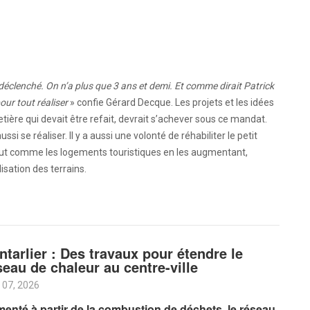
déclenché. On n’a plus que 3 ans et demi. Et comme dirait Patrick
our tout réaliser
» confie Gérard Decque. Les projets et les idées
ère qui devait être refait, devrait s’achever sous ce mandat.
ssi se réaliser. Il y a aussi une volonté de réhabiliter le petit
out comme les logements touristiques en les augmentant,
isation des terrains.
ntarlier : Des travaux pour étendre le
seau de chaleur au centre-ville
 07, 2026
menté à partir de la combustion de déchets, le réseau