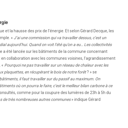
rgie
ue et la hausse des prix de l’énergie. Et selon Gérard Decque, les
emple. «
J’ai une commission qui va travailler dessus, c’est un
ial aujourd’hui. Quand on voit l’été qu’on a eu… Les collectivités
ude a été lancée sur les bâtiments de la commune concernant
erait en collaboration avec les communes voisines, l’agrandissement
. «
Pourquoi ne pas travailler sur un réseau de chaleur avec les
 plaquettes, en récupérant le bois de notre forêt
? » se
âtiments, il faut travailler sur du passif au maximum. On
iments où on pourra le faire, c’est le meilleur bilan carbone à ce
 consultés, comme pour la coupure des lumières de 23h à 5h du
 dans de très nombreuses autres communes
» indique Gérard