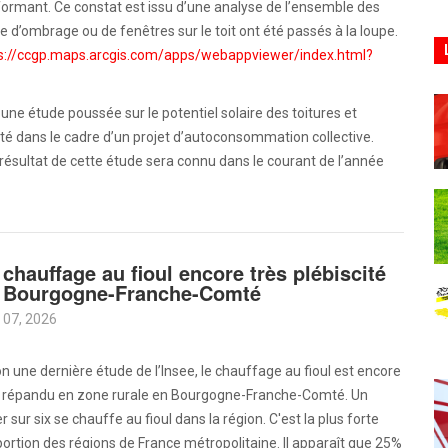
ormant. Ce constat est issu d’une analyse de l’ensemble des
sence d’ombrage ou de fenêtres sur le toit ont été passés à la loupe.
s://ccgp.maps.arcgis.com/apps/webappviewer/index.html?
 une étude poussée sur le potentiel solaire des toitures et
cité dans le cadre d’un projet d’autoconsommation collective.
sultat de cette étude sera connu dans le courant de l’année
 chauffage au fioul encore très plébiscité
 Bourgogne-Franche-Comté
 07, 2026
n une dernière étude de l’Insee, le chauffage au fioul est encore
s répandu en zone rurale en Bourgogne-Franche-Comté. Un
r sur six se chauffe au fioul dans la région. C'est la plus forte
ortion des régions de France métropolitaine. Il apparaît que 25%