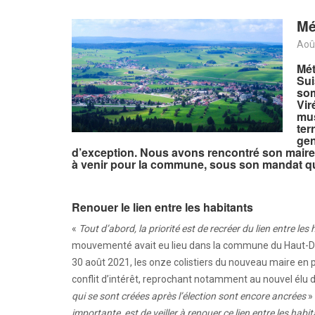
Mé
Aoû
Mét
Sui
som
Vir
mus
ter
gen
d’exception. Nous avons rencontré son maire, 
à venir pour la commune, sous son mandat qu
Renouer le lien entre les habitants
«
Tout d’abord, la priorité est de recréer du lien entre les
mouvementé avait eu lieu dans la commune du Haut-Dou
30 août 2021, les onze colistiers du nouveau maire en 
conflit d’intérêt, reprochant notamment au nouvel élu d
qui se sont créées après l’élection sont encore ancrées
»
importante, est de veiller à renouer ce lien entre les habi