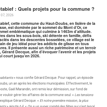
tabief : Quels projets pour la commune ?
 07, 2026
abief, cette commune du Haut-Doubs, en lisière de la
sse, est dominée par le sommet du Mont d’Or, ce
met emblématique qui culmine à 1463m d’altitude.
ées dans les sous-bois, ski détente en famille, défis
clés dans les descentes bosselées, ce village est le
rain de jeu idéal pour les addicts de glisse en tous
res. Il présente aussi un riche patrimoine et un terroir
Gérard Decque, afin d’évoquer l’avenir et les projets
i court jusqu’en 2026.
 habitants
» nous confie Gérard Decque. Pour rappel, un épisode
bs, un an après les élections municipales. Effectivement, le
poste, Gaël Marandin, ont remis leur démission, sur fond de
e vouloir gérer les affaires de la commune seul. «
Les tensions
 explique Gérard Decque. «
Et notre première mission, la plus
tants
» ajoute-t-il. «
On a un super comité des fêtes qui s’est lancé,