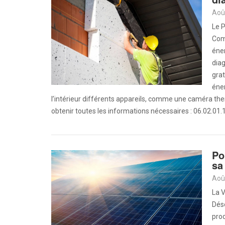
Aoû
Le 
Com
éner
diag
grat
éner
l’intérieur différents appareils, comme une caméra th
obtenir toutes les informations nécessaires : 06.02.01
Po
sa
Aoû
La V
Déso
prod