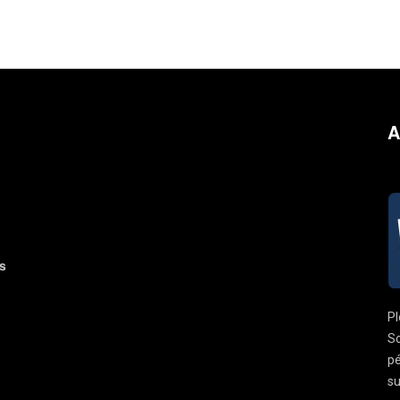
A
s
Pl
So
pé
su