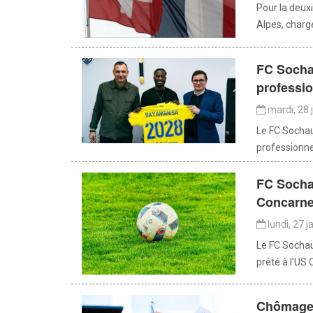
Pour la deux
Alpes, chargé
FC Sochau
professi
mardi, 28 
Le FC Sochau
professionne
FC Sochau
Concarnea
lundi, 27 j
Le FC Sochau
prêté à l’US 
Chômage 