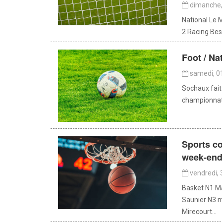
dimanche, 
National Le 
2 Racing Be
Foot / Na
samedi, 01
Sochaux fait 
championnat 
Sports co
week-en
vendredi, 
Basket N1 Ma
Saunier N3 
Mirecourt...