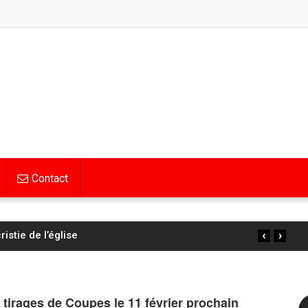
Contact
‹
›
s : Pauline Ferrand-Prévot perd encore du temps
: tirages de Coupes le 11 février prochain