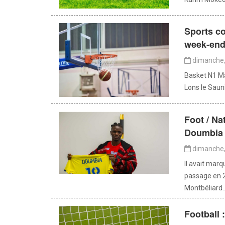
Sports co
week-en
dimanche, 
Basket N1 Ma
Lons le Saun
Foot / Na
Doumbia 
dimanche, 
Il avait marq
passage en 
Montbéliard..
Football 