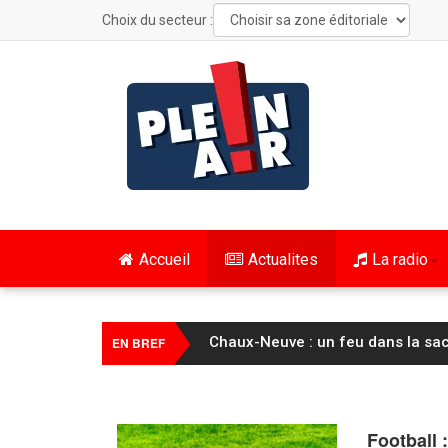
Choix du secteur :
Accueil
Actualites
La radio
Cyclisme / Tour de France Femme
EN BREF
Football 