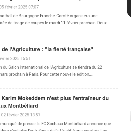
05 février 2025 07:07
football de Bourgogne Franche-Comté organisera une
irée de tirage de coupes le mardi 11 février prochain. Deux
de l'Agriculture : "la fierté française"
évrier 2025 15:51
n du Salon international de l’Agriculture se tiendra du 22
mars prochain à Paris. Pour cette nouvelle édition,...
: Karim Mokeddem n'est plus l'entraîneur du
ux Montbéliard
02 février 2025 13:57
muniqué de presse, le FC Sochaux Montbéliard annonce que
m n’est plus l’entraîneur de l’effectif franc-comtois. Les...