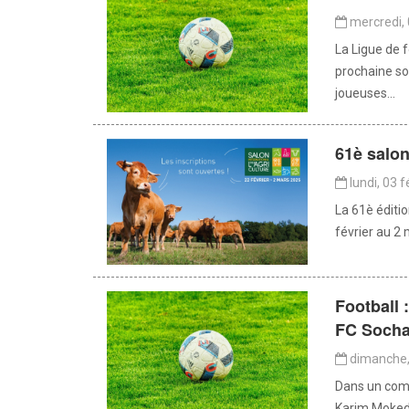
mercredi, 
La Ligue de 
prochaine so
joueuses...
61è salon 
lundi, 03 f
La 61è éditio
février au 2 
Football 
FC Socha
dimanche, 
Dans un com
Karim Mokedde