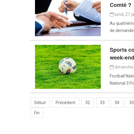
Comté ?
lundi, 27 j
Au quatrièm
de demandeur
Sports co
week-en
dimanche, 
Football Nat
National 3 Po
Début
Précédent
32
33
34
35
Fin