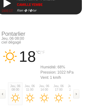
CAMILLE YEMBE
Rien � f�ter
DIRECT
Pontarlier
Jeu, 06 08:00
ciel dégagé
18
|
°C
°F
Humidité:
68%
Pression:
1022 hPa
Vent:
1 km/h
Jeu, 06
Jeu, 06
Jeu, 06
Jeu, 06
Jeu, 06
Jeu, 06
Ven, 0
08:00
11:00
14:00
17:00
20:00
23:00
02:00