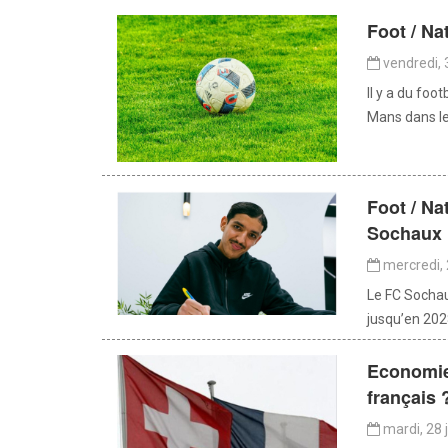
Foot / N
vendredi, 
Il y a du foo
Mans dans le
Foot / Na
Sochaux 
mercredi, 
Le FC Sochau
jusqu’en 2028
Economie 
français 
mardi, 28 