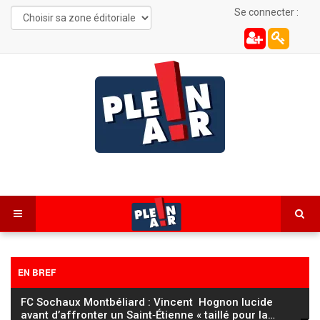
Se connecter :
EN BREF
FC Sochaux Montbéliard : Vincent Hognon lucide
avant d’affronter un Saint‑Étienne « taillé pour la
…